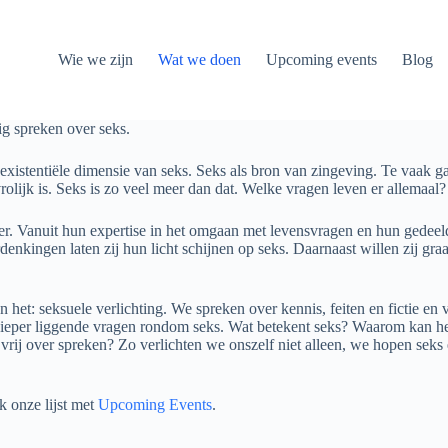
Wie we zijn
Wat we doen
Upcoming events
Blog
ig spreken over seks.
stentiële dimensie van seks. Seks als bron van zingeving. Te vaak gaat
n vrolijk is. Seks is zo veel meer dan dat. Welke vragen leven er allem
ger. Vanuit hun expertise in het omgaan met levensvragen en hun gedeel
nkingen laten zij hun licht schijnen op seks. Daarnaast willen zij gra
 het: seksuele verlichting. We spreken over kennis, feiten en fictie e
e dieper liggende vragen rondom seks. Wat betekent seks? Waarom kan h
rij over spreken? Zo verlichten we onszelf niet alleen, we hopen seks 
k onze lijst met
Upcoming Events
.