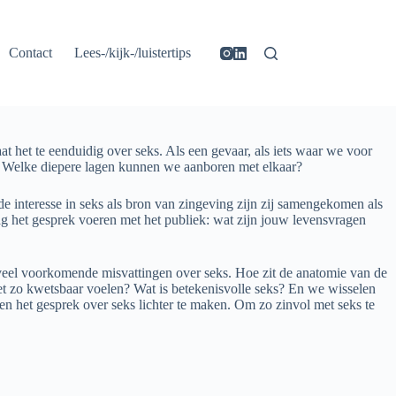
Contact
Lees-/kijk-/luistertips
 het te eenduidig over seks. Als een gevaar, als iets waar we voor
aal? Welke diepere lagen kunnen we aanboren met elkaar?
de interesse in seks als bron van zingeving zijn zij samengekomen als
ag het gesprek voeren met het publiek: wat zijn jouw levensvragen
n veel voorkomende misvattingen over seks. Hoe zit de anatomie van de
et zo kwetsbaar voelen? Wat is betekenisvolle seks? En we wisselen
en het gesprek over seks lichter te maken. Om zo zinvol met seks te