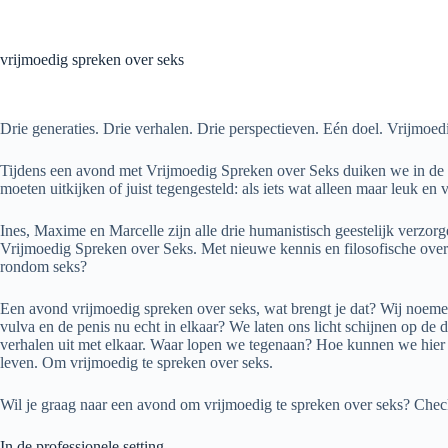
Ga
naar
de
vrijmoedig spreken over seks
inhoud
Drie generaties. Drie verhalen. Drie perspectieven. Eén doel. Vrijmoed
Tijdens een avond met Vrijmoedig Spreken over Seks duiken we in de exi
moeten uitkijken of juist tegengesteld: als iets wat alleen maar leuk e
Ines, Maxime en Marcelle zijn alle drie humanistisch geestelijk verzor
Vrijmoedig Spreken over Seks. Met nieuwe kennis en filosofische overde
rondom seks?
Een avond vrijmoedig spreken over seks, wat brengt je dat? Wij noemen
vulva en de penis nu echt in elkaar? We laten ons licht schijnen op d
verhalen uit met elkaar. Waar lopen we tegenaan? Hoe kunnen we hier v
leven. Om vrijmoedig te spreken over seks.
Wil je graag naar een avond om vrijmoedig te spreken over seks? Chec
In de professionele setting