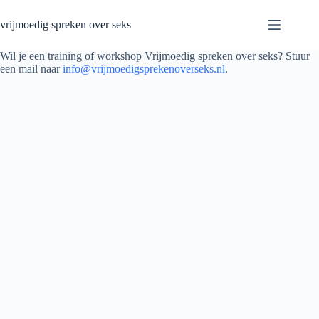
Ga
naar
vrijmoedig spreken over seks
de
inhoud
Wil je een training of workshop Vrijmoedig spreken over seks? Stuur
een mail naar
info@vrijmoedigsprekenoverseks.nl
.