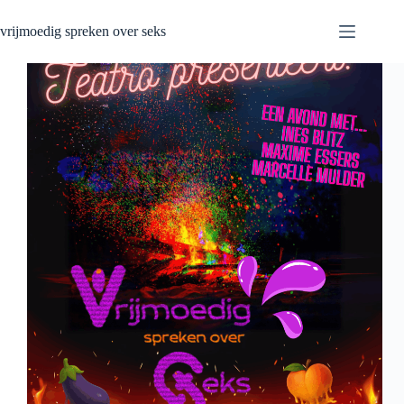
Ga
naar
vrijmoedig spreken over seks
de
inhoud